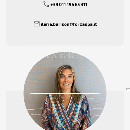
call
+39 011 196 65 311
mail
ilaria.barison@forzaspa.it