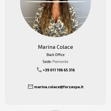
Marina Colace
Back Office
Sede:
Piemonte
call
+39 011 196 65 316
mail
marina.colace@forzaspa.it