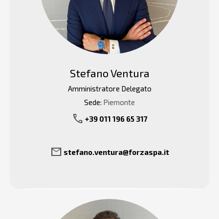
Stefano Ventura
Amministratore Delegato
Sede:
Piemonte
call
+39 011 196 65 317
mail
stefano.ventura@forzaspa.it