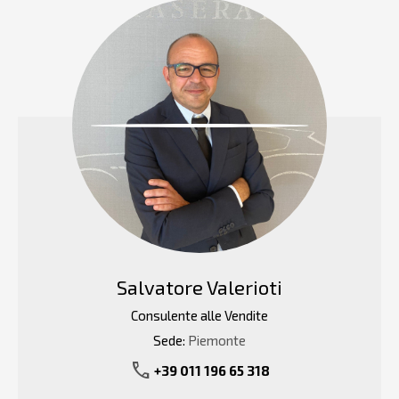
Salvatore Valerioti
Consulente alle Vendite
Sede:
Piemonte
call
+39 011 196 65 318