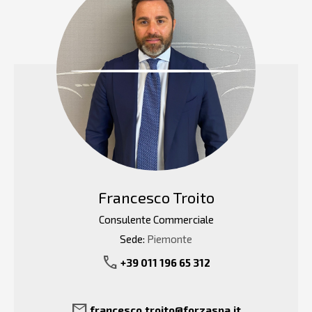
Francesco Troito
Consulente Commerciale
Sede:
Piemonte
call
+39 011 196 65 312
mail
francesco.troito@forzaspa.it