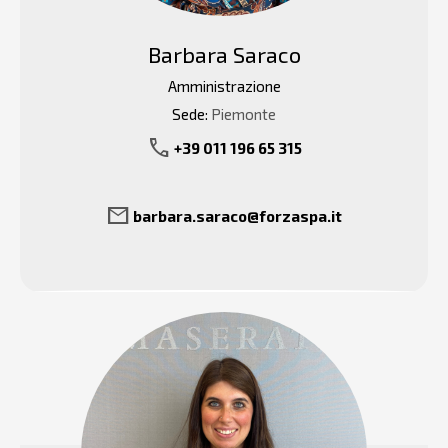
Barbara Saraco
Amministrazione
Sede:
Piemonte
call
+39 011 196 65 315
mail
barbara.saraco@forzaspa.it