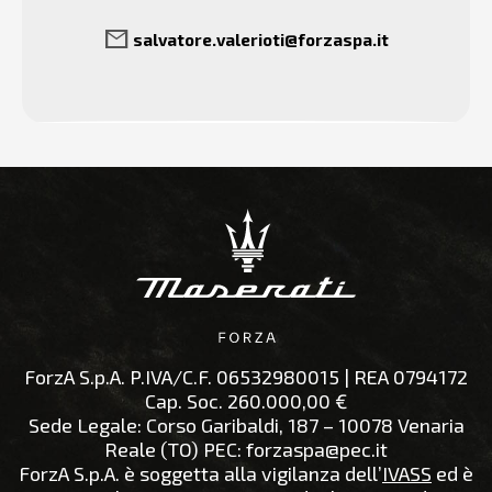
mail
salvatore.valerioti@forzaspa.it
ForzA S.p.A.
P.IVA/C.F.
06532980015
| REA
0794172
Cap. Soc.
260.000,00 €
Sede Legale:
Corso Garibaldi, 187 – 10078 Venaria
Reale (TO)
PEC:
forzaspa@pec.it
ForzA S.p.A. è soggetta alla vigilanza dell’
IVASS
ed è