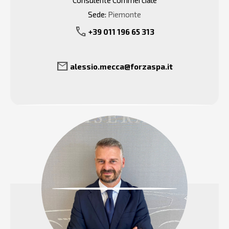
Consulente Commerciale
Sede:
Piemonte
call
+39 011 196 65 313
mail
alessio.mecca@forzaspa.it