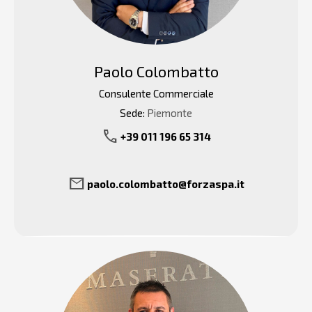
Paolo Colombatto
Consulente Commerciale
Sede:
Piemonte
call
+39 011 196 65 314
mail
paolo.colombatto@forzaspa.it