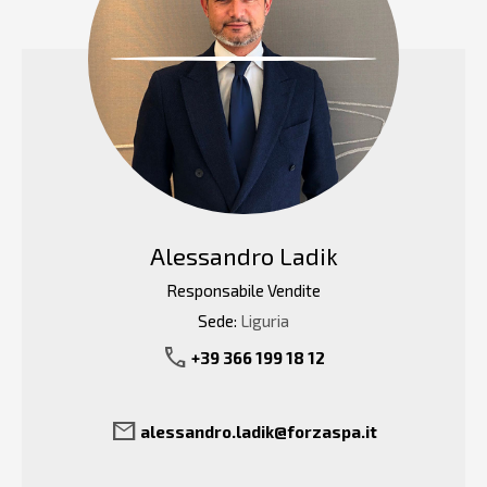
Alessandro Ladik
Responsabile Vendite
Sede:
Liguria
call
+39 366 199 18 12
mail
alessandro.ladik@forzaspa.it