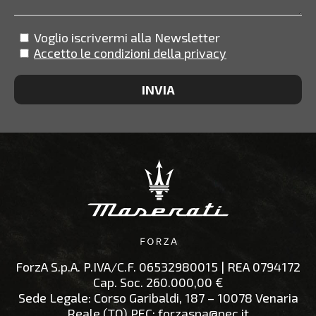
Voglio iscrivermi alla Newsletter
Accetto le condizioni della privacy
ForzA S.p.A.
P.IVA/C.F.
06532980015
| REA
0794172
Cap. Soc.
260.000,00 €
Sede Legale:
Corso Garibaldi, 187 – 10078 Venaria
Reale (TO)
PEC:
forzaspa@pec.it