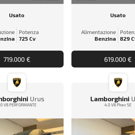
Usato
Usato
azione
Potenza
Alimentazione
Poten
nzina
725
Cv
Benzina
829
C
719.000 €
619.000 €
borghini
Urus
Lamborghini
U
.0 V8 PERFORMANTE
4.0 V8 Phev SE