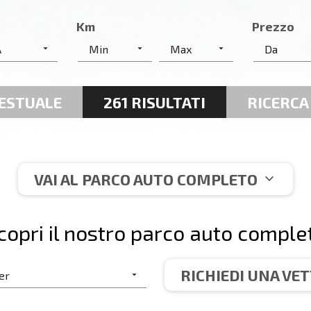
Km
Prezzo
TESTUALE
261 RISULTATI
RICERCA
expand_more
VAI AL PARCO AUTO COMPLETO
copri il nostro parco auto comple
RICHIEDI UNA VE