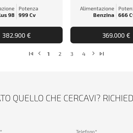
azione
Potenza
Alimentazione
Poten
lus 98
999
Cv
Benzina
666
C
382.900 €
369.000 €
chevron_left
chevron_right
skip_previous
skip_next
1
2
3
4
TO QUELLO CHE CERCAVI? RICHIE