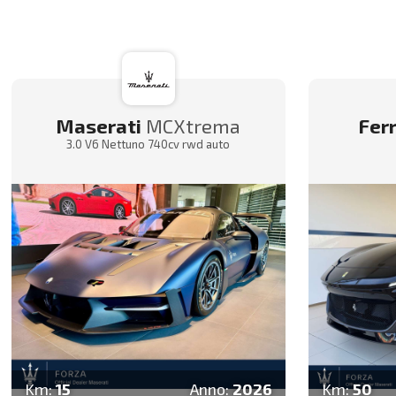
Maserati
MCXtrema
Ferr
3.0 V6 Nettuno 740cv rwd auto
Km:
15
Anno:
2026
Km:
50