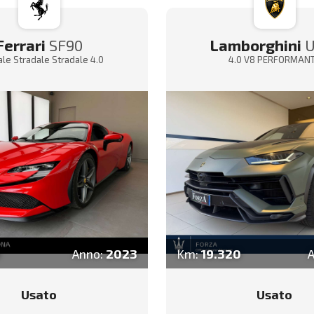
Ferrari
SF90
Lamborghini
U
ale Stradale Stradale 4.0
4.0 V8 PERFORMAN
0
Anno:
2023
Km:
19.320
Usato
Usato