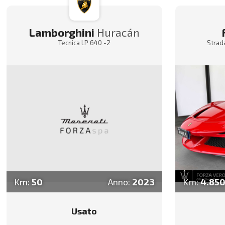
Lamborghini
Huracán
Tecnica LP 640 -2
Strad
Km:
50
Anno:
2023
Km:
4.85
Usato