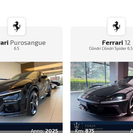
ari
Purosangue
Ferrari
12
6.5
Cilindri Cilindri Spider 6.
Anno:
2025
Km:
875