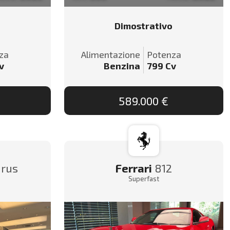
Dimostrativo
za
Alimentazione
Potenza
v
Benzina
799
Cv
589.000 €
rus
Ferrari
812
Superfast