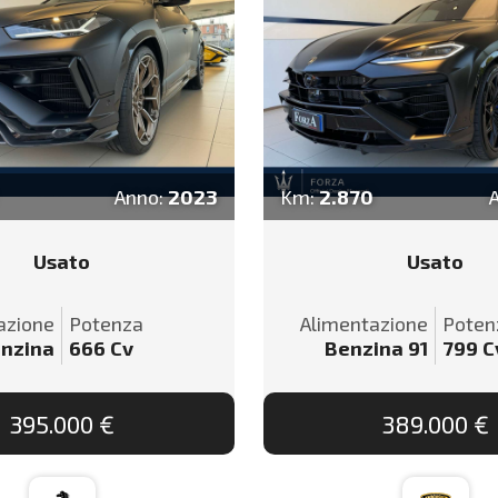
Anno:
2023
Km:
2.870
Usato
Usato
azione
Potenza
Alimentazione
Poten
nzina
666
Cv
Benzina 91
799
C
395.000 €
389.000 €