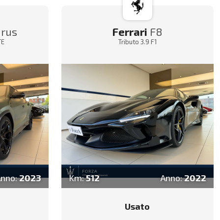
rus
Ferrari
F8
TE
Tributo 3.9 F1
Anno:
2023
Km:
512
Anno:
2022
Usato