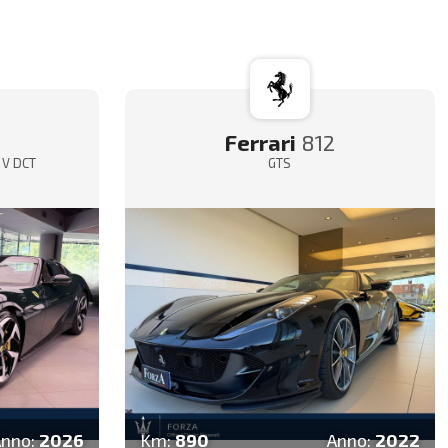
Ferrari
812
5 V DCT
GTS
Anno:
2026
Km:
890
Anno:
2022