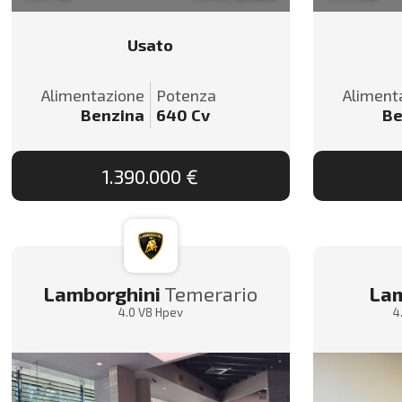
Usato
Alimentazione
Potenza
Aliment
Benzina
640
Cv
Be
1.390.000 €
Lamborghini
Temerario
Lam
4.0 V8 Hpev
4